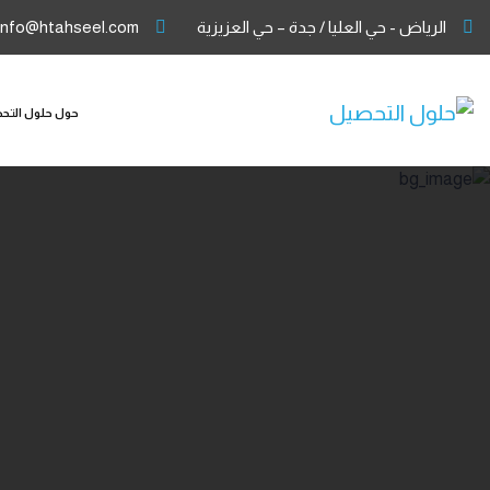
الرياض - حي العليا / جدة – حي العزيزية
info@htahseel.com
حول حلول التح