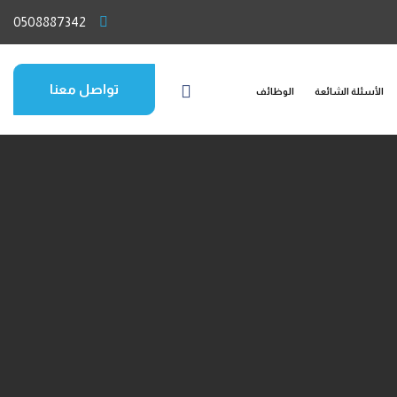
0508887342
تواصل معنا
الأسئلة الشائعة
الوظائف