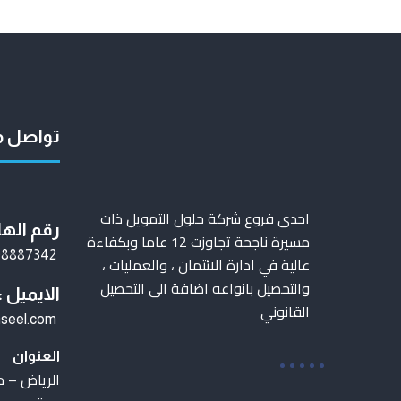
تواصل م
احدى فروع شركة حلول التمويل ذات
رقم الها
مسيرة ناجحة تجاوزت 12 عاما وبكفاءة
08887342
عالية في ادارة الائتمان ، والعمليات ،
والتحصيل بانواعه اضافة الى التحصيل
الايميل :
القانوني
hseel.com
العنوان
الرياض – ح