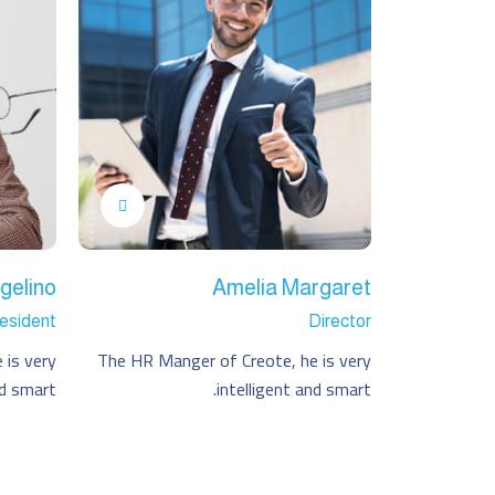
gelino
Amelia Margaret
esident
Director
 is very
The HR Manger of Creote, he is very
nd smart.
intelligent and smart.