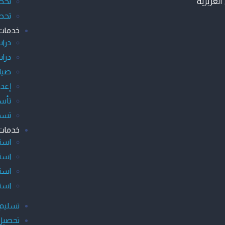
لعزيزية
تحصي
تحص
خدمات 
دراس
دراس
صياغ
إعدا
تأس
تسجي
خدمات 
استش
است
استش
استش
تسليم 
تحصيل 