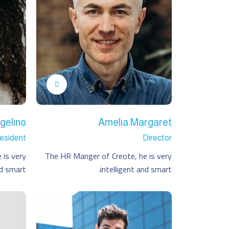
gelino
Amelia Margaret
esident
Director
 is very
The HR Manger of Creote, he is very
nd smart.
intelligent and smart.