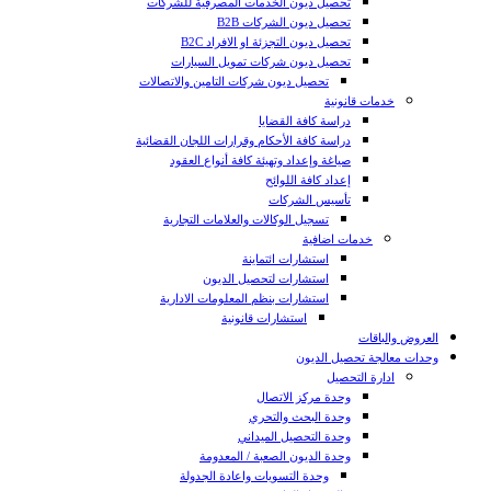
تحصيل ديون الخدمات المصرفية للشركات
تحصيل ديون الشركات B2B
تحصيل ديون التجزئة او الافراد B2C
تحصيل ديون شركات تمويل السيارات
تحصيل ديون شركات التامين والاتصالات
خدمات قانونية
دراسة كافة القضايا
دراسة كافة الأحكام وقرارات اللجان القضائية
صياغة وإعداد وتهيئة كافة أنواع العقود
إعداد كافة اللوائح
تأسيس الشركات
تسجيل الوكالات والعلامات التجارية
خدمات اضافية
استشارات ائتماينة
استشارات لتحصيل الديون
استشارات بنظم المعلومات الادارية
استشارات قانونية
العروض والباقات
وحدات معالجة تحصيل الديون
ادارة التحصيل
وحدة مركز الاتصال
وحدة البحث والتحري
وحدة التحصيل الميداني
وحدة الديون الصعبة / المعدومة
وحدة التسويات واعادة الجدولة