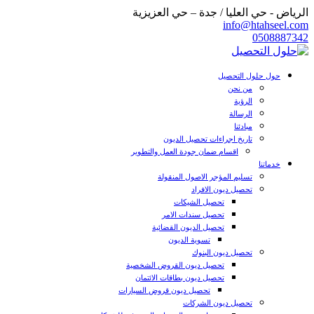
الرياض - حي العليا / جدة – حي العزيزية
info@htahseel.com
0508887342
حول حلول التحصيل
من نحن
الرؤية
الرسالة
مبادئنا
تاريخ اجراءات تحصيل الديون
اقسام ضمان جودة العمل والتطوير
خدماتنا
تسليم المؤجر الاصول المنقولة
تحصيل ديون الافراد
تحصيل الشيكات
تحصيل سندات الامر
تحصيل الديون القضائية
تسوية الديون
تحصيل ديون البنوك
تحصيل ديون القروض الشخصية
تحصيل ديون بطاقات الائتمان
تحصيل ديون قروض السيارات
تحصيل ديون الشركات