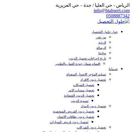
الرياض - حي العليا / جدة – حي العزيزية
info@htahseel.com
0508887342
حول حلول التحصيل
من نحن
الرؤية
الرسالة
مبادئنا
تاريخ اجراءات تحصيل الديون
اقسام ضمان جودة العمل والتطوير
خدماتنا
تسليم المؤجر الاصول المنقولة
تحصيل ديون الافراد
تحصيل الشيكات
تحصيل سندات الامر
تحصيل الديون القضائية
تسوية الديون
تحصيل ديون البنوك
تحصيل ديون القروض الشخصية
تحصيل ديون بطاقات الائتمان
تحصيل ديون قروض السيارات
تحصيل ديون الشركات