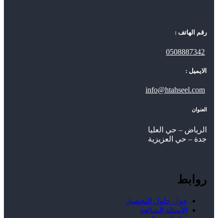
رقم الهاتف :
0508887342
الايميل :
info@htahseel.com
العنوان
الرياض – حي العليا
جدة – حي العزيزية
روابط
حول حلول التحصيل
الأسئلة الشائعة