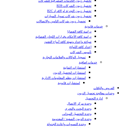
تحصيل ديون الخدمات المصرفية للشركات
تحصيل ديون الشركات B2B
تحصيل ديون التجزئة او الافراد B2C
تحصيل ديون شركات تمويل السيارات
تحصيل ديون شركات التامين والاتصالات
خدمات قانونية
دراسة كافة القضايا
دراسة كافة الأحكام وقرارات اللجان القضائية
صياغة وإعداد وتهيئة كافة أنواع العقود
إعداد كافة اللوائح
تأسيس الشركات
تسجيل الوكالات والعلامات التجارية
خدمات اضافية
استشارات ائتماينة
استشارات لتحصيل الديون
استشارات بنظم المعلومات الادارية
استشارات قانونية
العروض والباقات
وحدات معالجة تحصيل الديون
ادارة التحصيل
وحدة مركز الاتصال
وحدة البحث والتحري
وحدة التحصيل الميداني
وحدة الديون الصعبة / المعدومة
وحدة التسويات واعادة الجدولة